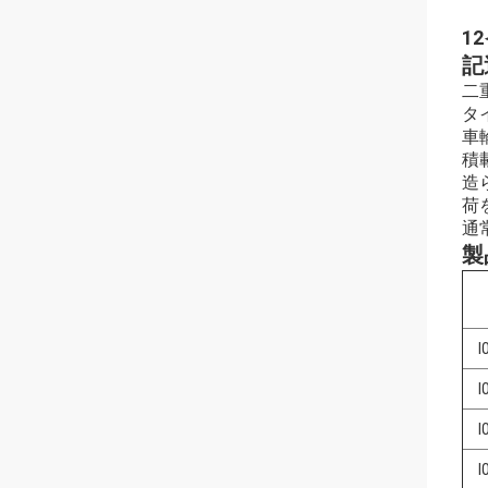
1
記
二
タ
車
積
造
荷
通
製
I
I
I
I