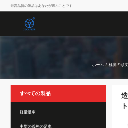
最高品質の製品はあなたが選ぶことです
ホーム
/
極度の頑
すべての製品
造
軽量足車
中型の義務の足車