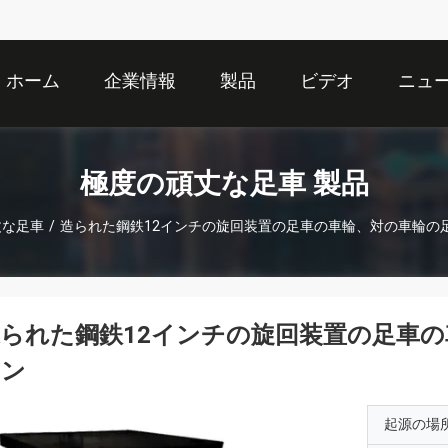
ホーム
企業情報
製品
ビデオ
ニュ
極度の頑丈な足車 製品
丈な足車
/
造られた鋼鉄12インチの旋回装置の足車の車輪、対の車輪の
られた鋼鉄12インチの旋回装置の足車の
トン
起源の場