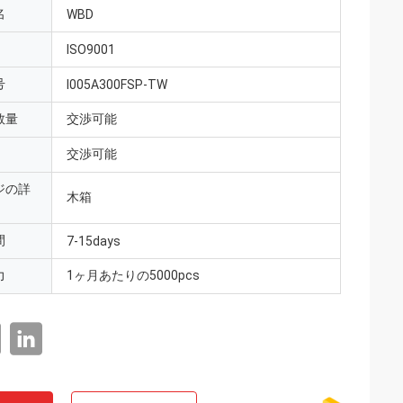
名
WBD
ISO9001
号
I005A300FSP-TW
数量
交渉可能
交渉可能
ジの詳
木箱
間
7-15days
力
1ヶ月あたりの5000pcs