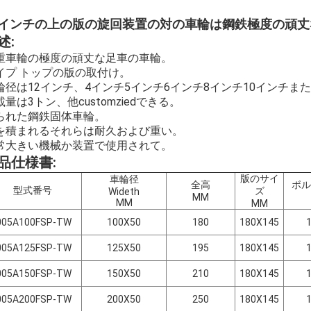
2インチの上の版の旋回装置の対の車輪は鋼鉄極度の頑
述:
重車輪の極度の頑丈な足車の車輪。
イプ トップの版の取付け。
輪径は12インチ、4インチ5インチ6インチ8インチ10インチま
載量は3トン、他customziedできる。
られた鋼鉄固体車輪。
を積まれるそれらは耐久および重い。
常大きい機械か装置で使用されて。
品仕様書:
版のサイ
車輪径
全高
ボル
型式番号
ズ
Wideth
MM
MM
MM
005A100FSP-TW
100X50
180
180X145
005A125FSP-TW
125X50
195
180X145
005A150FSP-TW
150X50
210
180X145
005A200FSP-TW
200X50
250
180X145