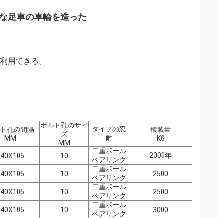
丈な足車の車輪を造った
た利用できる。
ボルト孔のサイ
タイプの忍
ト孔の間隔
積載量
ズ
耐
MM
KG
MM
二重ボール
2000年
140X105
10
ベアリング
二重ボール
140X105
10
2500
ベアリング
二重ボール
140X105
10
2500
ベアリング
二重ボール
140X105
10
3000
ベアリング