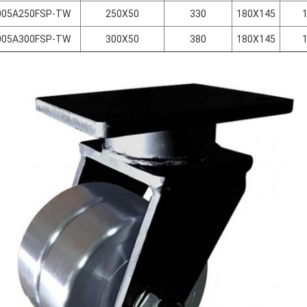
005A250FSP-TW
250X50
330
180X145
005A300FSP-TW
300X50
380
180X145