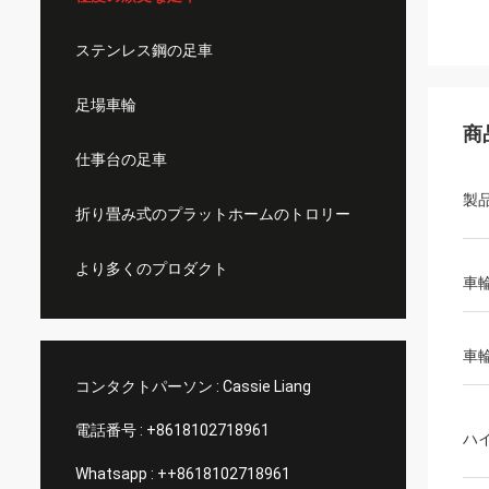
ステンレス鋼の足車
足場車輪
商
仕事台の足車
製
折り畳み式のプラットホームのトロリー
より多くのプロダクト
車
車
コンタクトパーソン :
Cassie Liang
電話番号 :
+8618102718961
ハ
Whatsapp :
++8618102718961