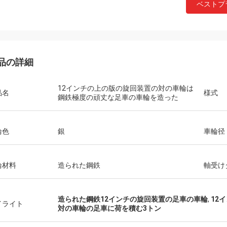
ベストプ
品の詳細
12インチの上の版の旋回装置の対の車輪は
品名
様式
鋼鉄極度の頑丈な足車の車輪を造った
輪色
銀
車輪径
輪材料
造られた鋼鉄
軸受け
造られた鋼鉄12インチの旋回装置の足車の車輪
,
12
イライト
対の車輪の足車に荷を積む3トン