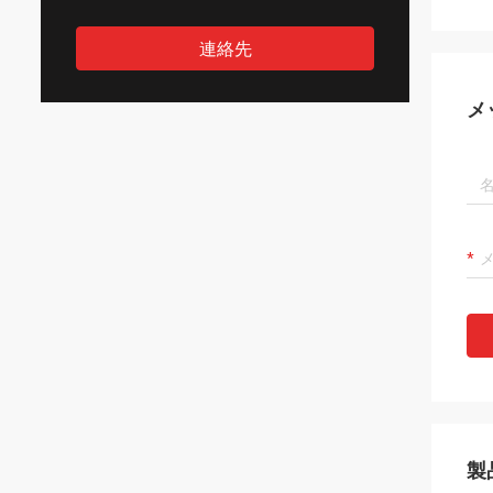
連絡先
メ
製