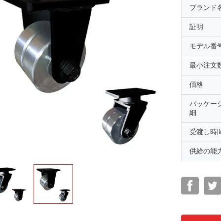
ブランド
証明
モデル番
最小注文
価格
パッケー
細
受渡し時
供給の能