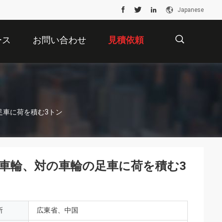
Japanese
ース
お問い合わせ
見積依頼
描
足車に荷を積む3トン
述
車輪、対の車輪の足車に荷を積む3
所
広東省、中国