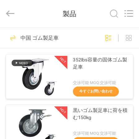
-
2026
Guangzhou
製品
Ylcaster
Metal
Co.,
Ltd..
家
All
175
Rights
中国 ゴム製足車
Reserved.
軽量足車
プ
HOT
352lbs容量の固体ゴム製
ロ
足車
ダ
交渉可能 MOQ:交渉可能
ク
今すぐお問い合わせ
150
ト
HOT
黒いゴム製足車に荷を積
中型の義務の足車
む150kg
ビ
交渉可能 MOQ:交渉可能