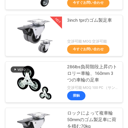
デ
今すぐお問い合わせ
オ
HOT
3inch tprのゴム製足車
229
私
頑丈な足車
達
交渉可能 MOQ:交渉可能
今すぐお問い合わせ
に
つ
286lbs負荷階段上昇のト
ロリー車輪、160mm 3
い
つの車輪の足車
53
て
交渉可能 MOQ:100 PC （サンプル点検のための1-2 PCは利用できる。細部については私との雑談）
接触
産業足車
工
ロックによって複車輪
場
50mmのゴム製足車に荷
を積む70kg