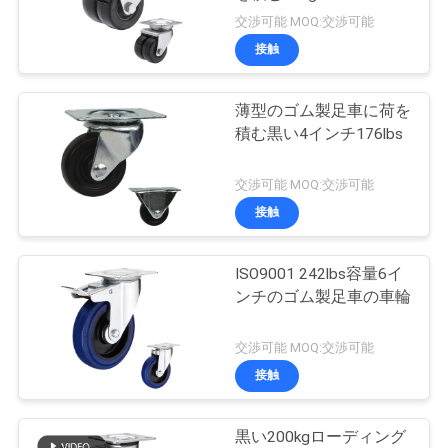
旅
交渉可能 MOQ:交渉可能
行
接触
62
トロリーは頑丈動
薄型のゴム製足車に荷を
品
積む黒い4インチ176lbs
かす
質
交渉可能 MOQ:交渉可能
管
接触
理
ISO9001 242lbs容量6イ
133
ンチのゴム製足車の車輪
私
家具の足車
達
交渉可能 MOQ:交渉可能
接触
に
連
黒い200kgローディング