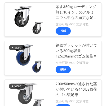
し
示す350kgローディング
69
な
無し10インチのアルミ
ニウム中心の頑丈な足車
さ
ポリウレタン足車
の車輪
交渉可能 MOQ:交渉可能
い
接触
地
鋼鉄ブラケットが付いて
いる200kg容量
図
125x36mmのゴム製足車
77
交渉可能 MOQ:交渉可能
接触
PRIVACY
ナイロン足車
POLICY
200x50mmの通された茎
が付いている440lbs負荷
のゴム製足車
交渉可能 MOQ:交渉可能