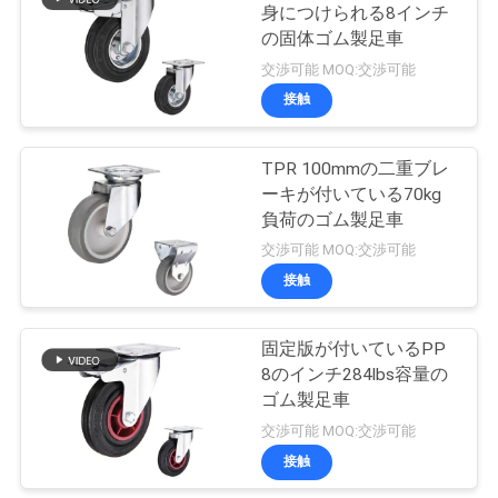
身につけられる8インチ
絡
の固体ゴム製足車
79
し
交渉可能 MOQ:交渉可能
接触
な
医学の足車
さ
TPR 100mmの二重ブレ
ーキが付いている70kg
い
負荷のゴム製足車
交渉可能 MOQ:交渉可能
引
接触
115
用
固定版が付いているPP
ゴム製足車
を
8のインチ284lbs容量の
ゴム製足車
要
交渉可能 MOQ:交渉可能
求
接触