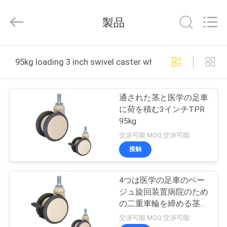
-
2026
Guangzhou
製品
Ylcaster
Metal
Co.,
Ltd..
家
All
Rights
95kg loading 3 inch swivel caster wheels オンライン
Reserved.
プ
通された茎と医学の足車
ロ
に荷を積む3インチTPR
95kg
ダ
交渉可能 MOQ:交渉可能
ク
接触
ト
4つは医学の足車のベー
ジュ旋回装置病院のため
ビ
の二重車輪を締める茎に
通した
交渉可能 MOQ:交渉可能