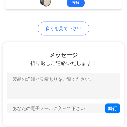
デ
接触
オ
多くを見て下さい
私
達
に
メッセージ
折り返しご連絡いたします！
つ
い
て
工
場