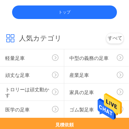
絡
トップ
し
な
人気カテゴリ
すべて
さ
い
軽量足車
中型の義務の足車
引
頑丈な足車
産業足車
用
トロリーは頑丈動か
家具の足車
を
す
要
医学の足車
ゴム製足車
求
見積依頼