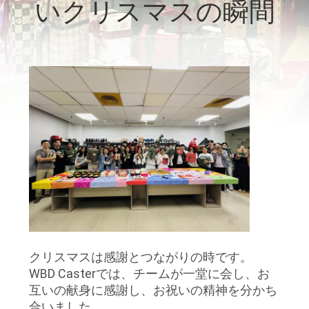
デ
いクリスマスの瞬間
オ
私
達
に
つ
い
て
クリスマスは感謝とつながりの時です。
工
WBD Casterでは、チームが一堂に会し、お
場
互いの献身に感謝し、お祝いの精神を分かち
合いました。