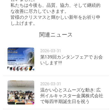
旅
私たちは今後も、品質、協力、そして継続的
な改善に尽力していきます。
行
皆様のクリスマスと輝かしい新年をお祈り申
し上げます。
品
関連ニュース
質
管
2026-03-31
第139回カンタンフェアで お会
理
いします!!!
私
2026-03-31
達
温かい心とスムーズな動き: 広
州イルキャスター金属株式会社
に
で毎四半期誕生日を祝う
連