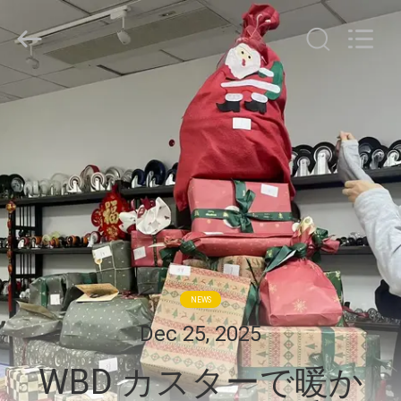
-
2026
Guangzhou
Ylcaster
Metal
Co.,
Ltd..
家
All
Rights
Reserved.
プ
ロ
ダ
ク
ト
NEWS
Dec 25, 2025
ビ
WBD カスターで暖か