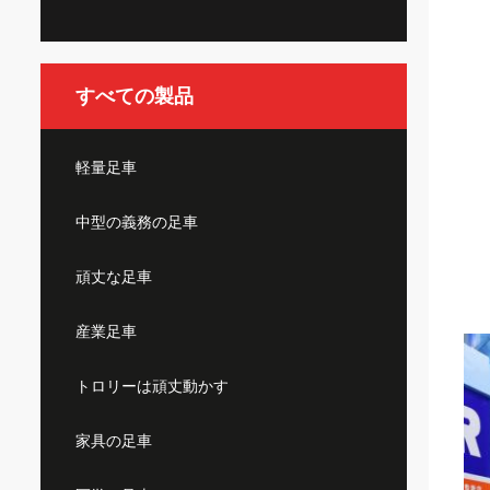
すべての製品
軽量足車
中型の義務の足車
頑丈な足車
産業足車
トロリーは頑丈動かす
家具の足車