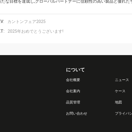
新たな目標を達成し,グローバルパートナーに信頼性の高い製品と優れたサ
V:
カントンフェア2025
T:
2025年おめでとうございます!
について
会社概要
ニュース
会社案内
ケース
品質管理
地図
お問い合わせ
プライバ