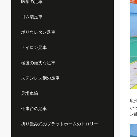
医学の足車
ゴム製足車
ポリウレタン足車
ナイロン足車
極度の頑丈な足車
ステンレス鋼の足車
足場車輪
広
か
仕事台の足車
ン
折り畳み式のプラットホームのトロリー