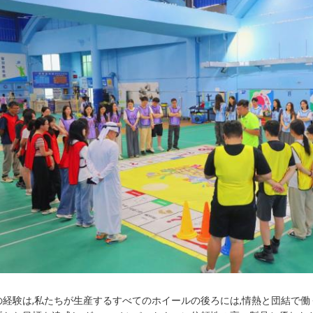
の経験は,私たちが生産するすべてのホイールの後ろには,情熱と団結で働