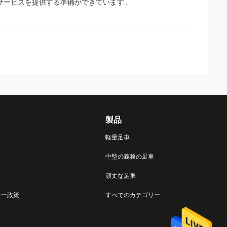
ービスを提供する準備ができています..
製品
軽量足車
中型の義務の足車
頑丈な足車
シー政策
すべてのカテゴリー