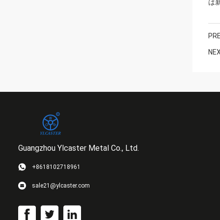
は
PRE
NEX
Guangzhou Ylcaster Metal Co., Ltd.
+8618102718961
sale21@ylcaster.com