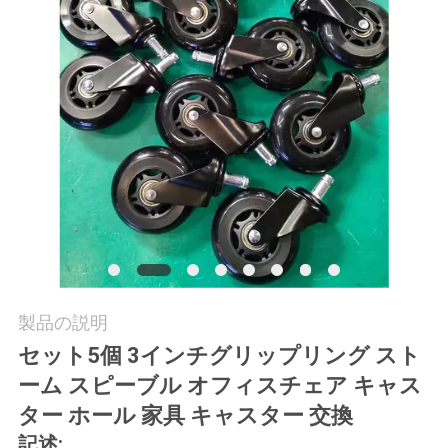
旅
行
品
質
管
理
私
製品の説明
達
セット5個 3インチグリップリング スト
ーム スピーブル オフィスチェア キャス
に
ター ホール 家具 キャスター 交換
連
記述: