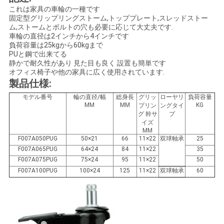
絡
これは家具の車輪の一種です
固定型グリップリングストーム,トッププレート,スレッドストー
ム,ストームとボルトの穴も必要に応じて大丈夫です.
し
車輪の直径は2インチから4インチです
負荷容量は25kgから60kgまで
な
PUと鋼で出来てる
静かで耐久性があり 見た目も良く 設置も簡単です
さ
オフィス椅子や他の家具に広く使用されています.
製品仕様:
い
モデル番号
輪の直径/幅
総身長
グリッ
ローヤリ
負荷容量
MM
MM
KG
プリン
ングタイ
グ 幹サ
プ
引
イズ
MM
F007A050PUG
50×21
66
11×22
双球軸承
25
用
F007A065PUG
64×24
84
11×22
35
F007A075PUG
75×24
95
11×22
50
を
F007A100PUG
100×24
125
11×22
双球軸承
60
要
求