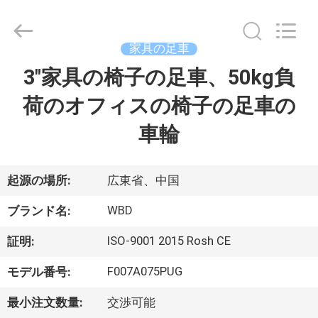
-
2026
Guangzhou
Ylcaster
Metal
家具の足車
Co.,
Ltd..
3"家具の椅子の足車、50kg負
家
All
Rights
Reserved.
荷のオフィスの椅子の足車の
プ
車輪
ロ
ダ
起源の場所:
広東省、中国
ク
WBD
ブランド名:
ト
ISO-9001 2015 Rosh CE
証明:
F007A075PUG
モデル番号:
ビ
最小注文数量:
交渉可能