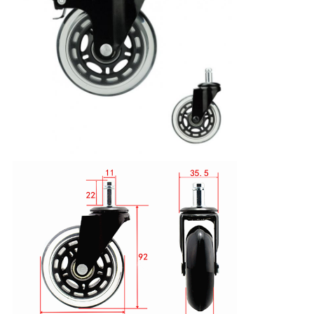
し
な
さ
い
地
図
PRIVACY
POLICY