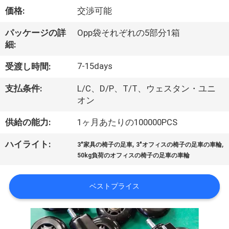
デ
価格:
交渉可能
オ
パッケージの詳
Opp袋それぞれの5部分1箱
細:
私
7-15days
受渡し時間:
達
支払条件:
L/C、D/P、T/T、ウェスタン・ユニ
に
オン
つ
供給の能力:
1ヶ月あたりの100000PCS
い
,
,
ハイライト:
3"家具の椅子の足車
3"オフィスの椅子の足車の車輪
て
50kg負荷のオフィスの椅子の足車の車輪
ベストプライス
工
場