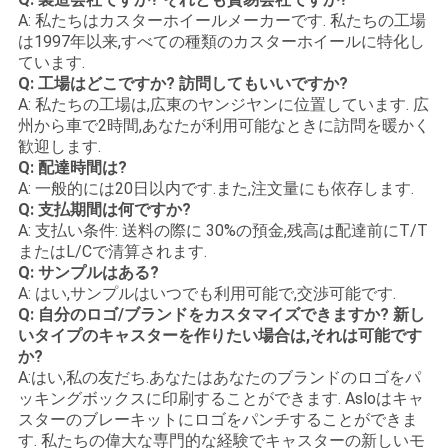
A: 私たちはカスターホイールメーカーです. 私たちの工場
は1997年以来,すべての種類のカスターホイールに特化し
ています.
Q: 工場はどこですか? 訪問してもいいですか?
A: 私たちの工場は,広東のヤンジヤンに位置しています. 広
州から車で2時間,あなたが利用可能なときに訪問を暖かく
歓迎します.
Q: 配達時間は?
A: 一般的には20日以内です.また,注文量にも依存します.
Q: 支払期間は何ですか?
A: 支払い条件: 送料の際に 30%の預金,残高は配達前にT/T
またはL/Cで清算されます.
Q: サンプルはある?
A: はい,サンプルはいつでも利用可能で,交渉可能です.
Q: 自分のロゴ/ブランドをカスタマイズできますか? 新し
いタイプのキャスターを作りたい場合は,それは可能です
か?
A:はい,私の友だち.あなたはあなたのブランドのロゴをパ
ッキングボックスに印刷することができます. Asloはキャ
スターのブレーキットにロゴをパンチすることができま
す. 私たちの偉大な専門的な経験でキャスターの新しいモ