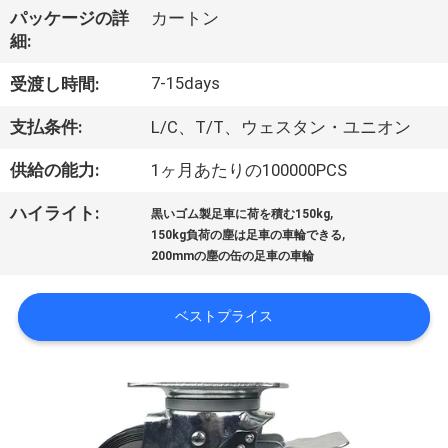
デ
パッケージの詳
カートン
オ
細:
7-15days
受渡し時間:
私
支払条件:
L/C、T/T、ウェスタン・ユニオン
達
供給の能力:
1ヶ月あたりの100000PCS
に
,
ハイライト:
黒いゴム製足車に荷を積む150kg
つ
,
150kg負荷の塵は足車の車輪できる
200mmの塵の缶の足車の車輪
い
て
ベストプライス
工
場