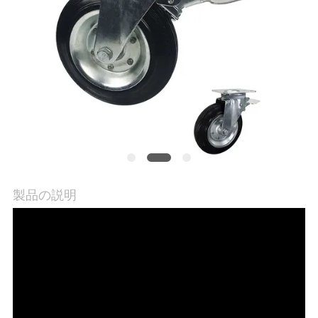
旅
行
品
質
管
理
製品の説明
私
達
に
連