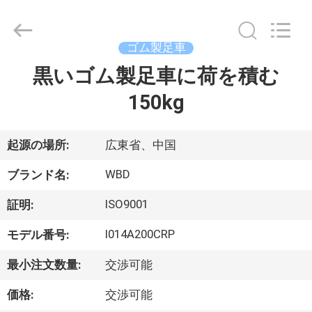
-
2026
Guangzhou
Ylcaster
Metal
ゴム製足車
Co.,
Ltd..
黒いゴム製足車に荷を積む
家
All
Rights
Reserved.
150kg
プ
起源の場所:
広東省、中国
ロ
WBD
ダ
ブランド名:
ク
ISO9001
証明:
ト
I014A200CRP
モデル番号:
最小注文数量:
交渉可能
ビ
価格:
交渉可能