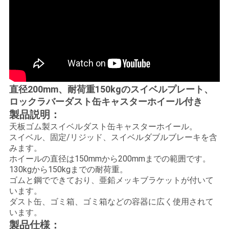
絡
し
な
さ
直径200mm、耐荷重150kgのスイベルプレート、
い
ロックラバーダスト缶キャスターホイール付き
製品説明：
引
天板ゴム製スイベルダスト缶キャスターホイール。
スイベル、固定/リジッド、スイベルダブルブレーキを含
用
みます。
ホイールの直径は150mmから200mmまでの範囲です。
を
130kgから150kgまでの耐荷重。
ゴムと鋼でできており、亜鉛メッキブラケットが付いて
要
います
。
ダスト缶、ゴミ箱、ゴミ箱などの容器に広く使用されて
求
います。
製品仕様：