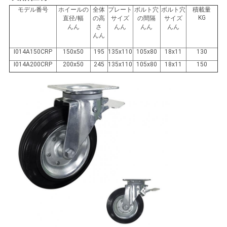
し
モデル番号
ホイールの
全体
プレート
ボルト穴
ボルト穴
積載量
KG
な
直径/幅
の高
サイズ
の間隔
サイズ
んん
さ
んん
んん
んん
んん
さ
I014A150CRP
150x50
195
135x110
105x80
18x11
130
い
I014A200CRP
200x50
245
135x110
105x80
18x11
150
地
図
PRIVACY
POLICY