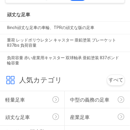
頑丈な足車
8inch頑丈な足車の車輪、TPRの頑丈な版の足車
重荷 レッドポリウレタン キャスター 亜鉛塗装 ブレーケット
837lbs 負荷容量
負荷容量 赤い産業用キャスター 双球軸承 亜鉛塗装 837ポンド
輪容量
人気カテゴリ
すべて
軽量足車
中型の義務の足車
頑丈な足車
産業足車