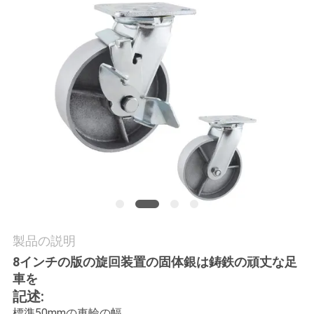
旅
行
品
質
管
理
私
製品の説明
達
8インチの版の旋回装置の固体銀は鋳鉄の頑丈な足
に
車を
記述:
連
標準50mmの車輪の幅。