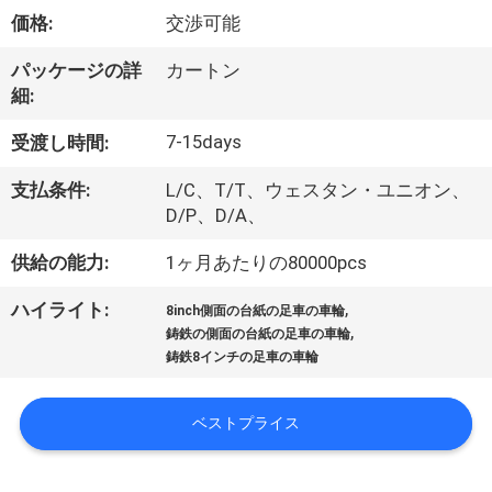
デ
価格:
交渉可能
オ
パッケージの詳
カートン
細:
私
7-15days
受渡し時間:
達
支払条件:
L/C、T/T、ウェスタン・ユニオン、
に
D/P、D/A、
つ
供給の能力:
1ヶ月あたりの80000pcs
い
,
ハイライト:
8inch側面の台紙の足車の車輪
,
て
鋳鉄の側面の台紙の足車の車輪
鋳鉄8インチの足車の車輪
工
ベストプライス
場