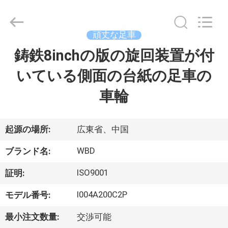
-
2026
Guangzhou
Ylcaster
Metal
頑丈な足車
Co.,
Ltd..
鋳鉄8inchの版の旋回装置が付
家
All
Rights
Reserved.
いている側面の台紙の足車の
プ
車輪
ロ
ダ
起源の場所:
広東省、中国
ク
WBD
ブランド名:
ト
ISO9001
証明:
I004A200C2P
モデル番号:
ビ
最小注文数量:
交渉可能