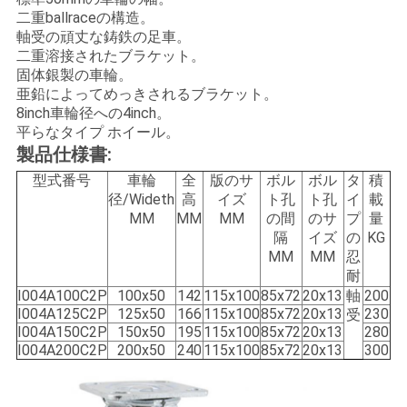
絡
二重ballraceの構造。
軸受の頑丈な鋳鉄の足車。
し
二重溶接されたブラケット。
固体銀製の車輪。
な
亜鉛によってめっきされるブラケット。
8inch車輪径への4inch。
さ
平らなタイプ ホイール。
製品仕様書:
い
型式番号
車輪
全
版のサ
ボル
ボル
タ
積
径/Wideth
高
イズ
ト孔
ト孔
イ
載
MM
MM
MM
の間
のサ
プ
量
引
隔
イズ
の
KG
MM
MM
忍
用
耐
I004A100C2P
100x50
142
115x100
85x72
20x13
軸
200
を
I004A125C2P
125x50
166
115x100
85x72
20x13
230
受
I004A150C2P
150x50
195
115x100
85x72
20x13
280
要
I004A200C2P
200x50
240
115x100
85x72
20x13
300
求