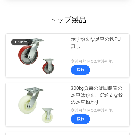
トップ製品
示す頑丈な足車の鉄PU
無し
交渉可能 MOQ:交渉可能
接触
300kg負荷の旋回装置の
足車は頑丈、6"頑丈な錠
の足車動かす
交渉可能 MOQ:交渉可能
接触