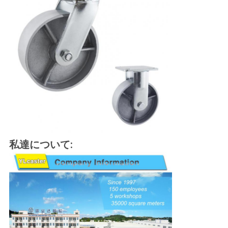
し
な
さ
い
地
図
私達について:
PRIVACY
POLICY