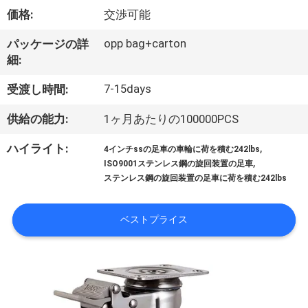
デ
価格:
交渉可能
オ
opp bag+carton
パッケージの詳
細:
私
7-15days
受渡し時間:
達
供給の能力:
1ヶ月あたりの100000PCS
に
,
ハイライト:
4インチssの足車の車輪に荷を積む242lbs
つ
,
ISO9001ステンレス鋼の旋回装置の足車
ステンレス鋼の旋回装置の足車に荷を積む242lbs
い
て
ベストプライス
工
場