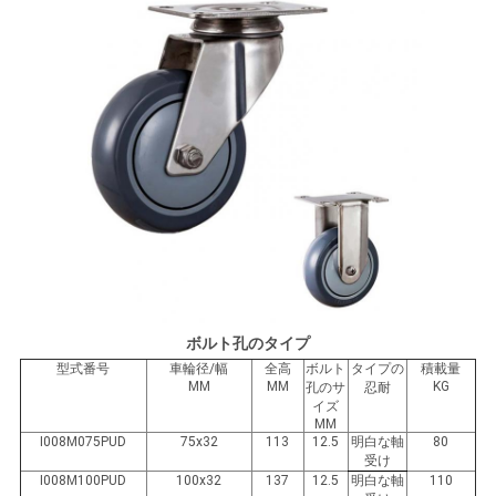
し
な
さ
い
地
図
PRIVACY
ボルト孔のタイプ
POLICY
型式番号
車輪径/幅
全高
ボルト
タイプの
積載量
MM
MM
KG
孔のサ
忍耐
イズ
MM
I008M075PUD
75x32
113
12.5
明白な軸
80
受け
I008M100PUD
100x32
137
12.5
明白な軸
110