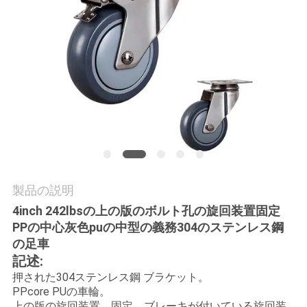
旅
行
品
質
管
理
製品の説明
私
4inch 242lbsの上の版のボルト孔の旋回装置固定
PPの中心灰色puの中型の義務304のステンレス鋼
達
の足車
記述:
に
押された304ステンレス鋼 ブラケット。
連
PPcore PUの車輪。
上の版の旋回装置、固定、ブレーキが付いている旋回装