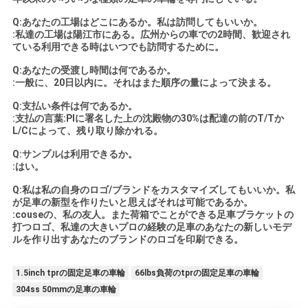
Q:あなたの工場はどこにあるか。私は訪問してもいいか。
:私達の工場は陽江市にある。広州からの車での2時間、歓迎され
ている利用できる時はいつでも訪問するために。
Q:あなたの受渡し時間は何であるか。
:一般に、20日以内に。それはまた順序の量によって決まる。
Q:支払い条件は何であるか。
:支払の言葉:PIに署名した上の沈殿物の30%は配達の前のT/Tか
L/Cによって、残り取り除かれる。
Q:サンプルは利用できるか。
:はい。
Q:私は私の自身のロゴ/ブランドをカスタマイズしてもいいか。私
が足車の新型を作りたいと思えばそれは可能であるか。
:couseの、私の友人。また荷箱でことができる足車ブラケットの
打つロゴ、私達の大きいプロの経験の足車のあなたの新しいモデ
ルを作り出すあなたのブランドのロゴを印刷できる。
1.5inch tprの固定足車の車輪
66lbs負荷のtprの固定足車の車輪
304ss 50mmの足車の車輪