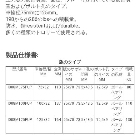
絡
置およびボルト孔のタイプ。
車輪径75mmに125mm。
し
198からの286のlbsへの積載量。
防水、錆resistentおよびduralble。
な
多くの種類のトロリーで使用される。
さ
製品仕様書:
い
版のタイプ
型式番号
車輪径/幅
全高
版のサ
ボルト孔の
ボルト孔
タイプ
積載
MM
MM
イズ
間隔
のサイズ
の忍耐
量
引
MM
MM
MM
KG
I008M075PUP
75x32
113
95x70
73.5x48.5
12.5x9
ボール
80
用
ベアリ
ング
を
I008M100PUP
100x32
137
95x70
73.5x48.5
12.5x9
ボール
110
ベアリ
要
ング
I008M125PUP
125x32
164
95x70
73.5x48.5
12.5x9
ボール
130
ベアリ
求
ング