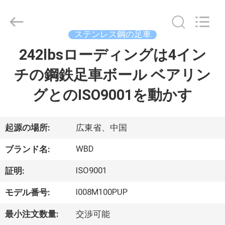
-
2026
Guangzhou
Ylcaster
Metal
ステンレス鋼の足車
Co.,
Ltd..
242lbsローディングは4イン
家
All
Rights
Reserved.
チの鋼鉄足車ボール ベアリン
プ
グとのISO9001を動かす
ロ
ダ
起源の場所:
広東省、中国
ク
WBD
ブランド名:
ト
ISO9001
証明:
I008M100PUP
モデル番号:
ビ
最小注文数量:
交渉可能