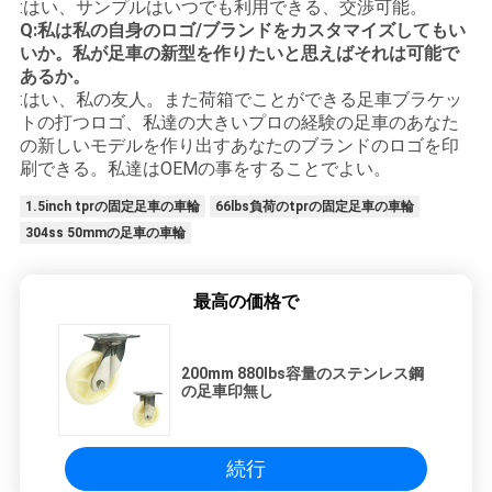
:はい、サンプルはいつでも利用できる、交渉可能。
Q:私は私の自身のロゴ/ブランドをカスタマイズしてもい
いか。私が足車の新型を作りたいと思えばそれは可能で
あるか。
:はい、私の友人。また荷箱でことができる足車ブラケッ
トの打つロゴ、私達の大きいプロの経験の足車のあなた
の新しいモデルを作り出すあなたのブランドのロゴを印
刷できる。私達はOEMの事をすることでよい。
1.5inch tprの固定足車の車輪
66lbs負荷のtprの固定足車の車輪
304ss 50mmの足車の車輪
最高の価格で
200mm 880lbs容量のステンレス鋼
の足車印無し
続行