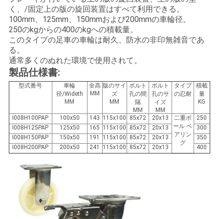
絡
く、/固定上の版の旋回装置はすべて利用できる。
100mm、125mm、150mmおよび200mmの車輪径。
し
250のkgからの400のkgへの積載量。
このタイプの足車の車輪は耐久、防水の非印無雑音であ
な
る。
通常多くのぬれた環境で使用されて。
さ
製品仕様書:
い
型式番号
車輪
全高
版のサイ
ボルト
ボルト
タイプ
積載
MM
径/Wideth
ズ
孔の間
孔のサ
の忍耐
量
MM
MM
KG
隔
イズ
MM
MM
I008H100PAP
100x50
143
115x100
85x72
20x13
二重ボ
250
引
ール ベ
I008H125PAP
125x50
165
115x100
85x72
20x13
300
アリン
I008H150PAP
150x50
191
115x100
85x72
20x13
350
用
グ
I008H200PAP
200x50
241
115x100
85x72
20x13
400
を
要
求