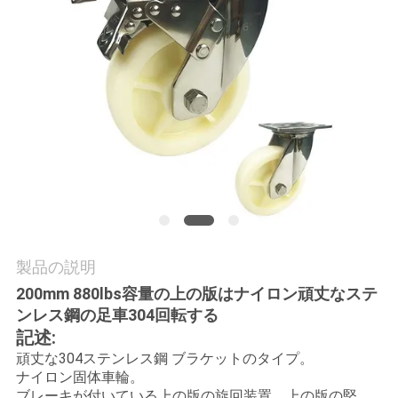
旅
行
品
質
管
理
製品の説明
私
200mm 880lbs容量の上の版はナイロン頑丈なステ
達
ンレス鋼の足車304回転する
記述:
に
頑丈な304ステンレス鋼 ブラケットのタイプ。
連
ナイロン固体車輪。
ブレーキが付いている上の版の旋回装置、上の版の堅