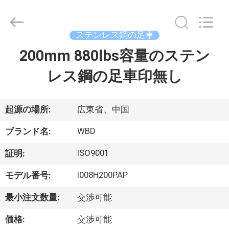
-
2026
Guangzhou
Ylcaster
Metal
ステンレス鋼の足車
Co.,
Ltd..
200mm 880lbs容量のステン
家
All
Rights
Reserved.
レス鋼の足車印無し
プ
ロ
起源の場所:
広東省、中国
ダ
WBD
ブランド名:
ク
ISO9001
証明:
ト
I008H200PAP
モデル番号:
最小注文数量:
交渉可能
ビ
価格:
交渉可能