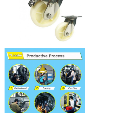
し
な
さ
い
地
図
PRIVACY
POLICY