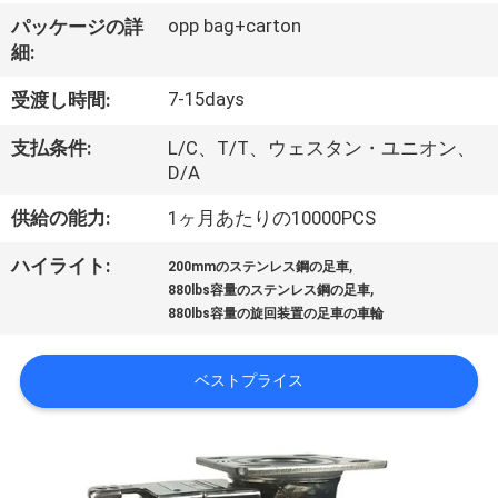
デ
opp bag+carton
パッケージの詳
オ
細:
7-15days
受渡し時間:
私
支払条件:
L/C、T/T、ウェスタン・ユニオン、
達
D/A
に
供給の能力:
1ヶ月あたりの10000PCS
つ
,
ハイライト:
200mmのステンレス鋼の足車
,
い
880lbs容量のステンレス鋼の足車
880lbs容量の旋回装置の足車の車輪
て
ベストプライス
工
場