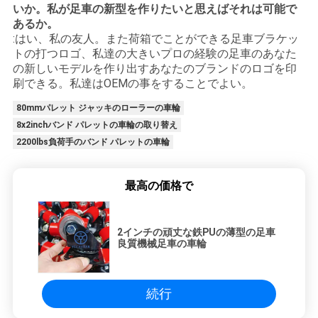
いか。私が足車の新型を作りたいと思えばそれは可能で
あるか。
:はい、私の友人。また荷箱でことができる足車ブラケッ
トの打つロゴ、私達の大きいプロの経験の足車のあなた
の新しいモデルを作り出すあなたのブランドのロゴを印
刷できる。私達はOEMの事をすることでよい。
80mmパレット ジャッキのローラーの車輪
8x2inchバンド パレットの車輪の取り替え
2200lbs負荷手のバンド パレットの車輪
最高の価格で
2インチの頑丈な鉄PUの薄型の足車
良質機械足車の車輪
続行