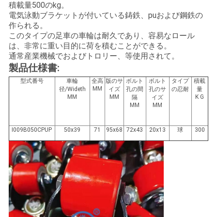
積載量500のkg。
絡
電気泳動ブラケットが付いている鋳鉄、puおよび鋼鉄の
作られる。
し
このタイプの足車の車輪は耐久であり、容易なロール
は、非常に重い目的に荷を積むことができる。
な
通常産業機械でおよびトロリー、等使用されて。
さ
製品仕様書:
型式番号
車輪
全高
版のサ
ボルト
ボルト
タイプ
積載
い
MM
径/Wideth
イズ
孔の間
孔のサ
の忍耐
量
MM
MM
K G
隔
イズ
MM
MM
引
I009B050CPUP
50x39
71
95x68
72x43
20x13
球
300
用
を
要
求