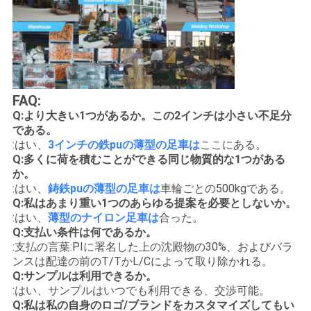
FAQ:
Q:より大きい1つがあるか。この2インチは小さい不足分
である。
:はい、
3インチの鉄puの薄型の足車は
ここにある。
Q:多くに荷を積むことができる同じ物質的な1つがある
か。
:はい、
鋳鉄puの薄型の足車は
車輪ごとの500kgである。
Q:私はあまり重い1つのあらゆる提案を必要としないか。
:はい、
薄型のナイロン足車は
合った。
Q:支払い条件は何であるか。
:支払の言葉:PIに署名した上の沈殿物の30%、およびバラ
ンスは配達の前のT/TかL/Cによって取り除かれる。
Q:サンプルは利用できるか。
:はい、サンプルはいつでも利用できる、交渉可能。
Q:私は私の自身のロゴ/ブランドをカスタマイズしてもい