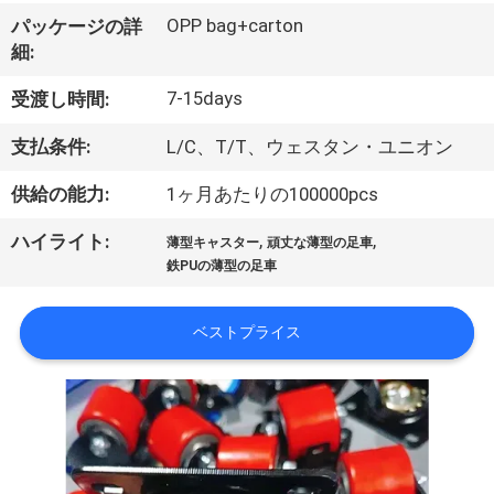
デ
OPP bag+carton
パッケージの詳
オ
細:
7-15days
受渡し時間:
私
支払条件:
L/C、T/T、ウェスタン・ユニオン
達
供給の能力:
1ヶ月あたりの100000pcs
に
,
,
ハイライト:
つ
薄型キャスター
頑丈な薄型の足車
鉄PUの薄型の足車
い
て
ベストプライス
工
場