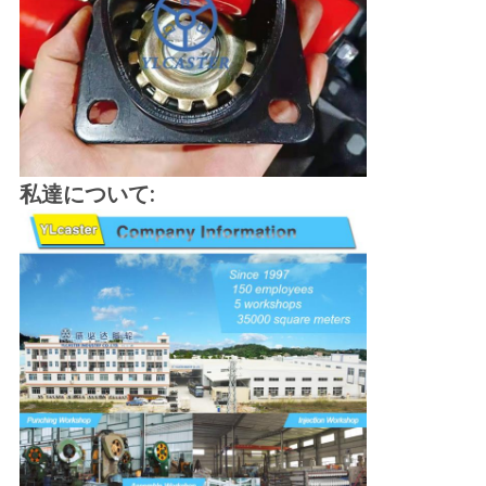
し
な
さ
い
私達について:
地
図
PRIVACY
POLICY