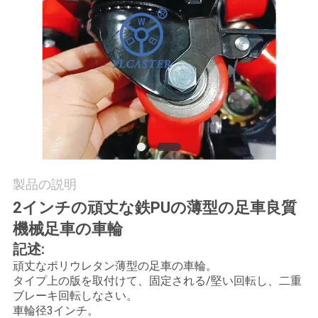
旅
行
品
質
管
理
製品の説明
2インチの頑丈な鉄PUの薄型の足車良質
私
機械足車の車輪
達
記述:
頑丈なポリウレタン薄型の足車の車輪。
に
タイプ上の版を取付けて、固定される/堅い回転し、二重
ブレーキ回転しなさい。
連
車輪径3インチ。