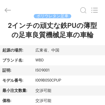
-
2026
Guangzhou
Ylcaster
Metal
ポリウレタン足車
Co.,
Ltd..
2インチの頑丈な鉄PUの薄型
家
All
Rights
Reserved.
の足車良質機械足車の車輪
プ
ロ
起源の場所:
広東省、中国
ダ
WBD
ブランド名:
ク
ISO9001
証明:
ト
I009B050CPUP
モデル番号:
最小注文数量:
交渉可能
ビ
価格:
交渉可能