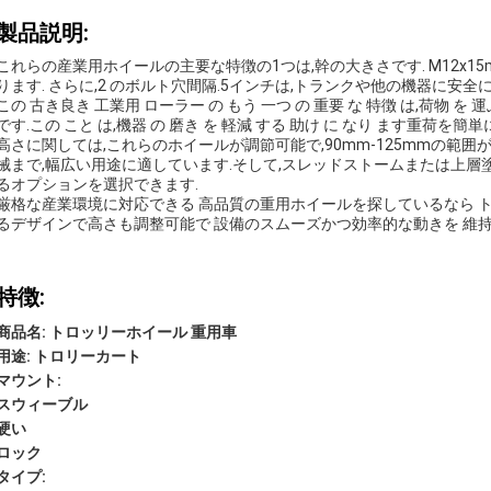
製品説明:
これらの産業用ホイールの主要な特徴の1つは,幹の大きさです. M12x
ります. さらに,2 のボルト穴間隔.5インチは,トランクや他の機器に安全
この 古き良き 工業用 ローラー の もう 一つ の 重要 な 特徴 は,荷物 を 運
です.この こと は,機器 の 磨き を 軽減 する 助け に なり ます重荷を
高さに関しては,これらのホイールが調節可能で,90mm-125mmの範
械まで,幅広い用途に適しています.そして,スレッドストームまたは上
るオプションを選択できます.
厳格な産業環境に対応できる 高品質の重用ホイールを探しているなら 
るデザインで高さも調整可能で 設備のスムーズかつ効率的な動きを 維
特徴:
商品名: トロッリーホイール 重用車
用途: トロリーカート
マウント:
スウィーブル
硬い
ロック
タイプ: