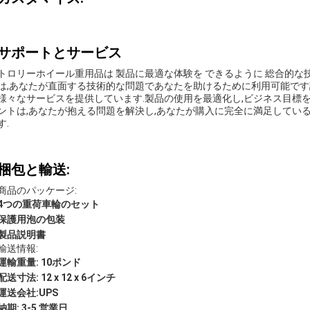
サポートとサービス
トロリーホイール重用品は 製品に最適な体験を できるように 総合的
は,あなたが直面する技術的な問題であなたを助けるために利用可能です設
様々なサービスを提供しています.製品の使用を最適化し,ビジネス目標
ントは,あなたが抱える問題を解決し,あなたが購入に完全に満足してい
す.
梱包と輸送:
商品のパッケージ:
4つの重荷車輪のセット
保護用泡の包装
製品説明書
輸送情報:
運輸重量: 10ポンド
配送寸法: 12 x 12 x 6インチ
運送会社:UPS
納期: 3-5 営業日