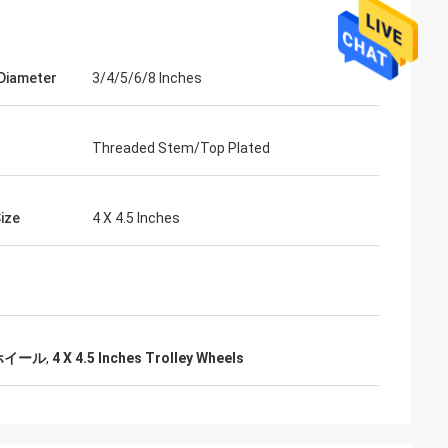
Diameter
3/4/5/6/8 Inches
Threaded Stem/Top Plated
Size
4 X 4.5 Inches
ホイール
,
4 X 4.5 Inches Trolley Wheels