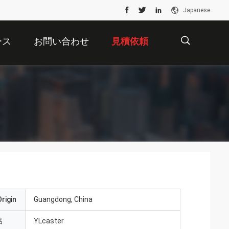
Japanese
ース
お問い合わせ
見積依頼
描
述
rigin
Guangdong, China
名
YLcaster