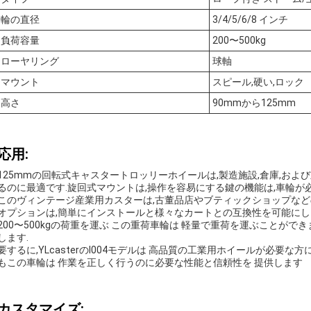
輪の直径
3/4/5/6/8 インチ
負荷容量
200〜500kg
ローヤリング
球軸
マウント
スピール,硬い,ロック
高さ
90mmから125mm
応用:
125mmの回転式キャスタートロッリーホイールは,製造施設,倉庫,お
るのに最適です.旋回式マウントは,操作を容易にする鍵の機能は,車輪が
このヴィンテージ産業用カスターは,古董品店やブティックショップなど
オプションは,簡単にインストールと様々なカートとの互換性を可能に
200〜500kgの荷重を運ぶ この重荷車輪は 軽量で重荷を運ぶことが
します.
要するに,YLcasterのI004モデルは 高品質の工業用ホイールが必要
もこの車輪は 作業を正しく行うのに必要な性能と信頼性を 提供します
カスタマイズ: