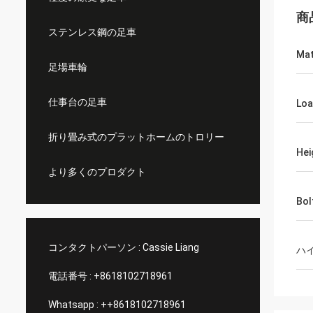
商
ステンレス鋼の足車
Mat
足場車輪
仕事台の足車
Loa
折り畳み式のプラットホームのトロリー
Hei
より多くのプロダクト
Bol
コンタクトパーソン :
Cassie Liang
ハ
電話番号 :
+8618102718961
Whatsapp :
++8618102718961