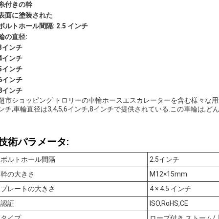
糸付きの幹
表面に塗装された
ボルトホール間隔: 2.5 インチ
輪の直径:
3インチ
4インチ
5インチ
6インチ
8インチ
超市ショッピング トロリーの車輪ホースエスカレーターを含む様々な用途
ンチ,車輪直径は3,4,5,6インチ,8インチで提供されている.この車輪は,
技術パラメータ:
ボルトホール間隔
2.5インチ
幹の大きさ
M12×15mm
プレートの大きさ
4 × 4.5 インチ
認証
ISO,RoHS,CE
タイプ
ロープ付き ストーム/