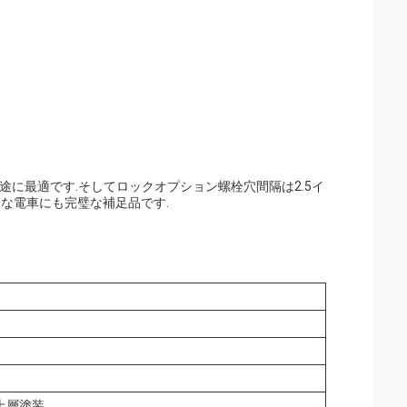
に最適です.そしてロックオプション螺栓穴間隔は2.5イ
どんな電車にも完璧な補足品です.
上層塗装