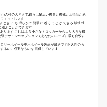
15mmの幹の大きさで,彼らは幅広い機器と機械と互換性があ
にフィットします.
ぶ とき に も 滑らかで 簡単 に 巻く こと が できる 球軸 軸
簡単に運ぶことができます
囲があります.これは,より小さなトロッカーからより大きな機
層塗装デザインのオプションであなたのニーズに最も合致す
トロリーホイール重用ホイール製品が最適です耐久性のあ
持するのに必要なものを 提供しています