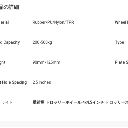
品の詳細
erial
Rubber/PU/Nylon/TPR
Wheel 
d Capacity
200-500kg
Type
ght
90mm-125mm
Plate 
t Hole Spacing
2.5 Inches
イライト
重荷用 トロッリーホイール 4x4.5インチ トロッリー