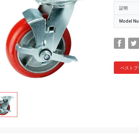
証明
Model N
ベストプ