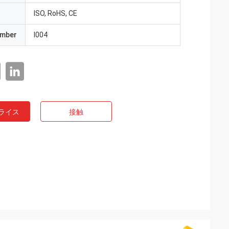
ISO, RoHS, CE
umber
I004
ライス
接触