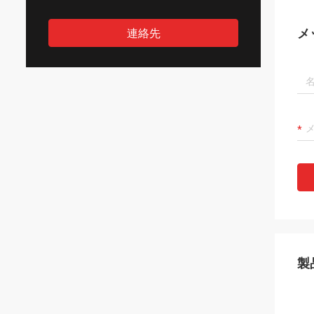
メ
連絡先
製