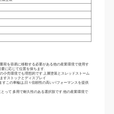
よび重荷を容易に移動する必要がある他の産業環境で使用す
必要に応じて位置を保ちます.
の小売環境でも理想的です.上層塗装とスレッドストーム
しますストックとディスプレイ
できますこの車輪は,日々信頼性の高いパフォーマンスを提供
な方にとって 多用で耐久性のある選択肢です.他の産業環境で