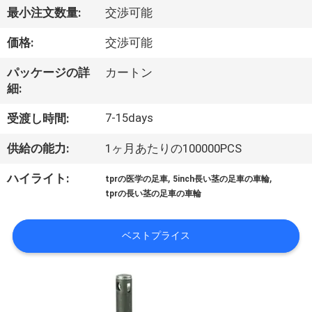
デ
最小注文数量:
交渉可能
オ
価格:
交渉可能
私
パッケージの詳
カートン
細:
達
7-15days
受渡し時間:
に
供給の能力:
1ヶ月あたりの100000PCS
つ
,
,
ハイライト:
tprの医学の足車
5inch長い茎の足車の車輪
い
tprの長い茎の足車の車輪
て
ベストプライス
工
場