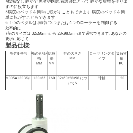
4標識なし 静かで 患者や医師,看護師にとって 静かな環境を作り出
絡
すのに役立ちます
5病院のベッドを簡単に転がすこともできます 病院のベッドを簡
し
単に転がすこともできます
6. 1つのペダルは,同時に2つまたは4つのローラーを制御する
な
効率的に
7茎のサイズは 32x50mmから 28x98.5mmまで選択できます. あなたの
要求に応じて.
さ
製品仕様:
い
モデル番号
輪の直径/
総身
幹の大きさ
ローヤリングタ
負荷容
MM
幅
長
イプ
量
MM
MM
KG
引
M005A130CS/L
130×66
160
32×50/28×98 につ
球軸
120
いて5
用
を
要
求