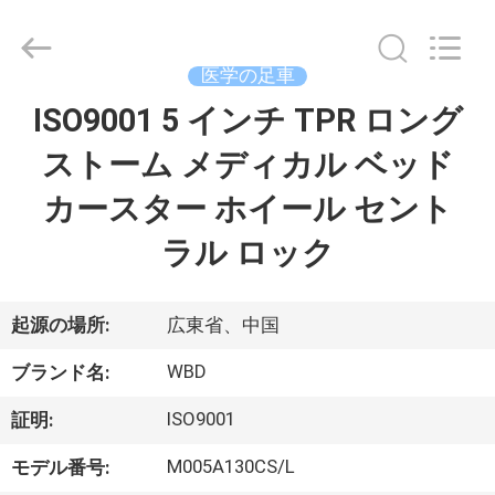
-
2026
Guangzhou
Ylcaster
Metal
医学の足車
Co.,
Ltd..
ISO9001 5 インチ TPR ロング
家
All
Rights
Reserved.
ストーム メディカル ベッド
プ
カースター ホイール セント
ロ
ラル ロック
ダ
ク
起源の場所:
広東省、中国
ト
WBD
ブランド名:
ISO9001
証明:
ビ
M005A130CS/L
モデル番号: