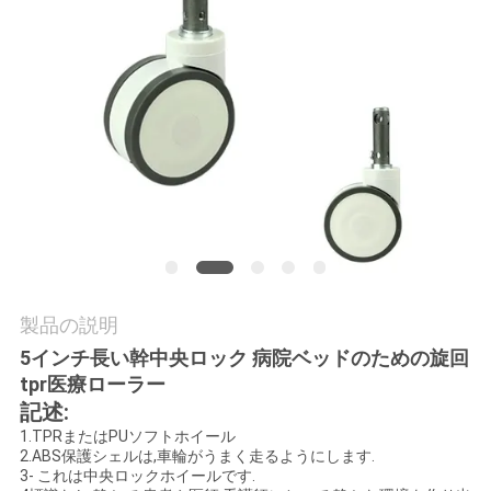
旅
行
品
質
管
理
製品の説明
私
5インチ長い幹中央ロック 病院ベッドのための旋回
達
tpr医療ローラー
記述:
に
1.TPRまたはPUソフトホイール
2.ABS保護シェルは,車輪がうまく走るようにします.
連
3- これは中央ロックホイールです.