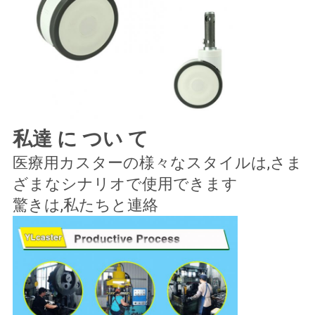
し
な
さ
い
地
私達 に つい て
図
医療用カスターの様々なスタイルは,さま
ざまなシナリオで使用できます
驚きは,私たちと連絡
PRIVACY
POLICY