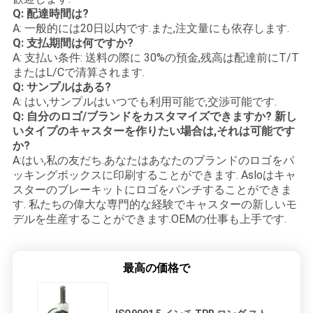
Q: 配達時間は?
A: 一般的には20日以内です.また,注文量にも依存します.
Q: 支払期間は何ですか?
A: 支払い条件: 送料の際に 30%の預金,残高は配達前にT/T
またはL/Cで清算されます.
Q: サンプルはある?
A: はい,サンプルはいつでも利用可能で,交渉可能です.
Q: 自分のロゴ/ブランドをカスタマイズできますか? 新し
いタイプのキャスターを作りたい場合は,それは可能です
か?
A:はい,私の友だち.あなたはあなたのブランドのロゴをパ
ッキングボックスに印刷することができます. Asloはキャ
スターのブレーキットにロゴをパンチすることができま
す. 私たちの偉大な専門的な経験でキャスターの新しいモ
デルを生産することができます.OEMの仕事も上手です.
最高の価格で