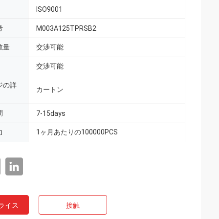
ISO9001
号
M003A125TPRSB2
数量
交渉可能
交渉可能
ジの詳
カートン
間
7-15days
力
1ヶ月あたりの100000PCS
ライス
接触