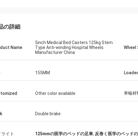
品の詳細
5inch Medical Bed Casters 125kg Stem
duct Name
Type Anti-winding Hospital Wheels
Wheel 
Manufacturer China
さ
155MM
Loaded
車輪材
tomized
Other color available
k
Double brake
イライト
125mmの医学のベッドの足車
,
反巻く医学のベッドの