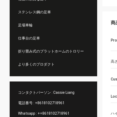
ステンレス鋼の足車
商
足場車輪
仕事台の足車
Pro
折り畳み式のプラットホームのトロリー
高
より多くのプロダクト
Cus
コンタクトパーソン :
Cassie Liang
Loc
電話番号 :
+8618102718961
Whatsapp :
++8618102718961
ハ