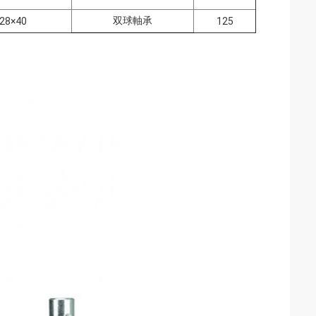
双球軸承
28×40
125