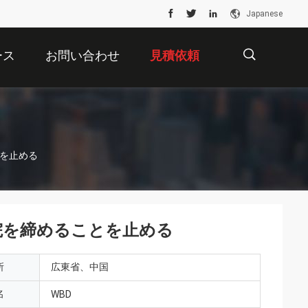
Japanese
ース
お問い合わせ
見積依頼
描
とを止める
述
院を締めることを止める
所
広東省、中国
名
WBD