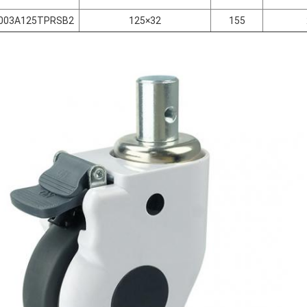
003A125TPRSB2
125×32
155