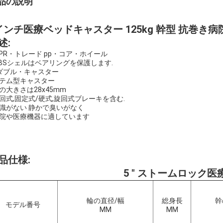
品の説明
インチ医療ベッドキャスター 125kg 幹型 抗巻き
述:
TPR・トレード pp・コア・ホイール
ABSシェルはベアリングを保護します.
 ダブル・キャスター
ステム型キャスター
の大きさは28x45mm
回式,固定式/硬式,旋回式ブレーキを含む.
標識がない 静かで臭いがなく
病院や医療機器に適しています
品仕様:
5 " ストームロック
輪の直径/幅
総身長
幹
モデル番号
MM
MM