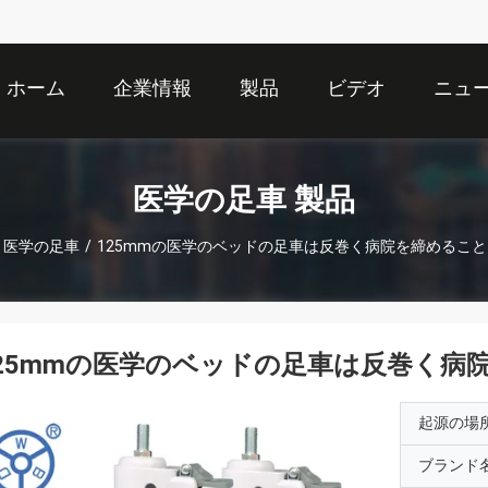
ホーム
企業情報
製品
ビデオ
ニュ
医学の足車 製品
医学の足車
/
125mmの医学のベッドの足車は反巻く病院を締めるこ
25mmの医学のベッドの足車は反巻く病
起源の場
ブランド