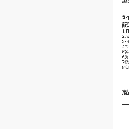
製
5
記
1.
2.
3-
4
5幹
6旋
7
8
製