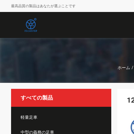
最高品質の製品はあなたが選ぶことです
ホーム
/
すべての製品
1
軽量足車
中型の義務の足車